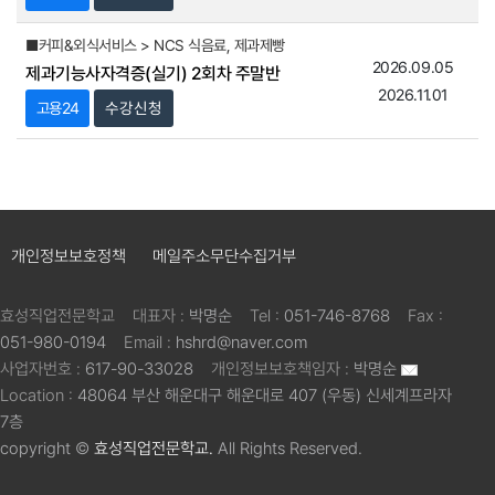
■커피&외식서비스 > NCS 식음료, 제과제빵
2026.09.05
제과기능사자격증(실기) 2회차 주말반
2026.11.01
고용24
수강신청
개인정보보호정책
메일주소무단수집거부
효성직업전문학교
대표자 :
박명순
Tel :
051-746-8768
Fax :
051-980-0194
Email :
hshrd@naver.com
사업자번호 :
617-90-33028
개인정보보호책임자 :
박명순
Location :
48064 부산 해운대구 해운대로 407 (우동) 신세계프라자
7층
copyright ©
효성직업전문학교.
All Rights Reserved.