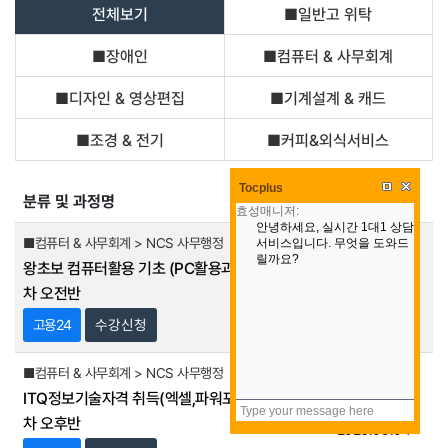
전체보기
■일반고 위탁
■장애인
■컴퓨터 & 사무회계
■디자인 & 영상편집
■기계설계 & 캐드
■조경 & 전기
■커피&외식서비스
Tocplus
분류 및 과정명
교육기간
■컴퓨터 & 사무회계 > NCS 사무행정
왕초보 컴퓨터활용 기초 (PC활용과 한글) 3회
2026.08.19
차 오전반
2026.09.09
고용24
수강신청
■컴퓨터 & 사무회계 > NCS 사무행정
ITQ정보기술자격 취득(엑셀,파워포인트) 14회
2026.08.20
차 오후반
2026.09.04